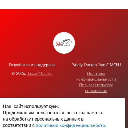
Разработка и поддержка
"Vodiy Darxon Trans" MCHJ
©
2026
,
Такси-Мастер
Политика
конфиденциальности
Пользовательское
соглашение
По вопросам участия и
Наш сайт использует куки.
партнерства обращайтесь
Продолжая им пользоваться, вы соглашаетесь
на обработку персональных данных в
+998944410009
соответствии с
.
политикой конфиденциальности